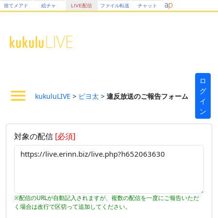
捨てメアド
絵チャ
LIVE配信
ファイル転送
チャット
ロ
グ
kukuluLIVE
>
ピヨ太
>
違反放送のご報告フォーム
イ
ン
対象の配信
[必須]
※配信のURLが自動記入されますが、複数の配信を一度にご報告いただ
く場合は改行で区切って追加してください。