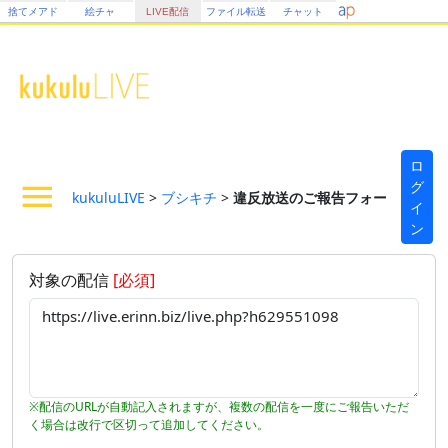
捨てメアド
絵チャ
LIVE配信
ファイル転送
チャット
ロ
グ
kukuluLIVE
>
ブシキチ
>
違反放送のご報告フォーム
イ
ン
対象の配信
[必須]
※配信のURLが自動記入されますが、複数の配信を一度にご報告いただ
く場合は改行で区切って追加してください。