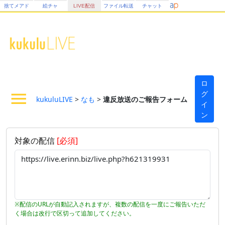
捨てメアド
絵チャ
LIVE配信
ファイル転送
チャット
ロ
グ
kukuluLIVE
>
なも
>
違反放送のご報告フォーム
イ
ン
対象の配信
[必須]
※配信のURLが自動記入されますが、複数の配信を一度にご報告いただ
く場合は改行で区切って追加してください。