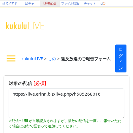
捨てメアド
絵チャ
LIVE配信
ファイル転送
チャット
ロ
グ
kukuluLIVE
>
しの
>
違反放送のご報告フォーム
イ
ン
対象の配信
[必須]
※配信のURLが自動記入されますが、複数の配信を一度にご報告いただ
く場合は改行で区切って追加してください。