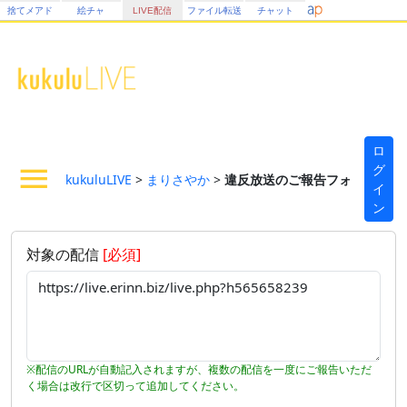
捨てメアド
絵チャ
LIVE配信
ファイル転送
チャット
ロ
グ
kukuluLIVE
>
まりさやか
>
違反放送のご報告フォーム
イ
ン
対象の配信
[必須]
※配信のURLが自動記入されますが、複数の配信を一度にご報告いただ
く場合は改行で区切って追加してください。