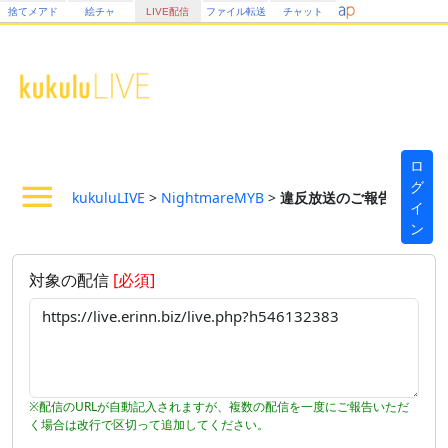
捨てメアド
絵チャ
LIVE配信
ファイル転送
チャット
ロ
グ
kukuluLIVE
>
NightmareMYB
>
違反放送のご報告フォーム
イ
ン
対象の配信
[必須]
※配信のURLが自動記入されますが、複数の配信を一度にご報告いただ
く場合は改行で区切って追加してください。