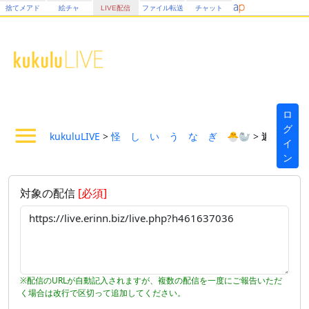
捨てメアド
絵チャ
LIVE配信
ファイル転送
チャット
ロ
グ
kukuluLIVE
>
怪゚し゚い゚う゚な゚ぎ゚🐣🦭
>
違反放送
イ
ン
対象の配信
[必須]
※配信のURLが自動記入されますが、複数の配信を一度にご報告いただ
く場合は改行で区切って追加してください。