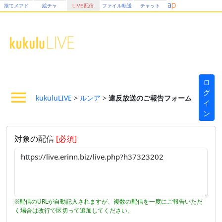
捨てメアド
絵チャ
LIVE配信
ファイル転送
チャット
ロ
グ
kukuluLIVE
>
ルンア
>
違反放送のご報告フォーム
イ
ン
対象の配信
[必須]
※配信のURLが自動記入されますが、複数の配信を一度にご報告いただ
く場合は改行で区切って追加してください。