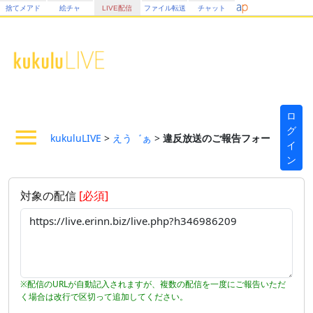
捨てメアド
絵チャ
LIVE配信
ファイル転送
チャット
ロ
グ
kukuluLIVE
>
えう゛ぁ
>
違反放送のご報告フォーム
イ
ン
対象の配信
[必須]
※配信のURLが自動記入されますが、複数の配信を一度にご報告いただ
く場合は改行で区切って追加してください。