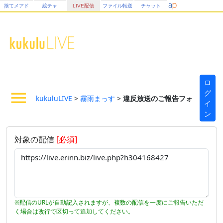
捨てメアド
絵チャ
LIVE配信
ファイル転送
チャット
ロ
グ
kukuluLIVE
>
霧雨まっす
>
違反放送のご報告フォーム
イ
ン
対象の配信
[必須]
※配信のURLが自動記入されますが、複数の配信を一度にご報告いただ
く場合は改行で区切って追加してください。