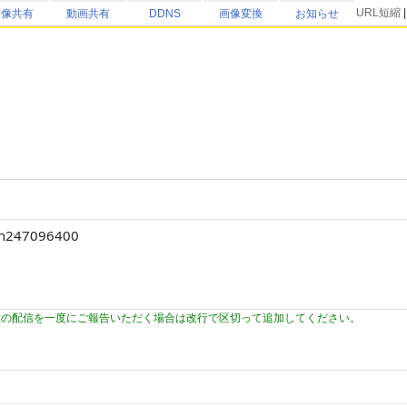
URL短縮
画像共有
動画共有
DDNS
画像変換
お知らせ
数の配信を一度にご報告いただく場合は改行で区切って追加してください。