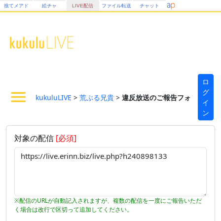
捨てメアド
絵チャ
LIVE配信
ファイル転送
チャット
ロ
グ
kukuluLIVE
>
荒ぶる兄貴
>
違反放送のご報告フォーム
イ
ン
対象の配信
[必須]
※配信のURLが自動記入されますが、複数の配信を一度にご報告いただ
く場合は改行で区切って追加してください。