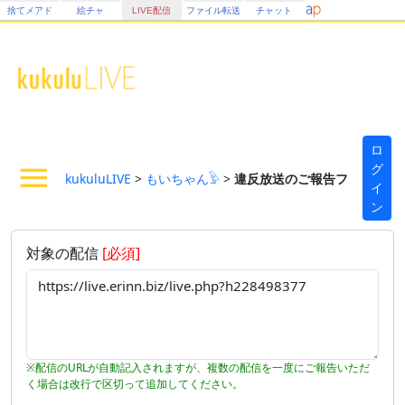
捨てメアド
絵チャ
LIVE配信
ファイル転送
チャット
ロ
グ
kukuluLIVE
>
もいちゃん𓅱
>
違反放送のご報告フォーム
イ
ン
対象の配信
[必須]
※配信のURLが自動記入されますが、複数の配信を一度にご報告いただ
く場合は改行で区切って追加してください。