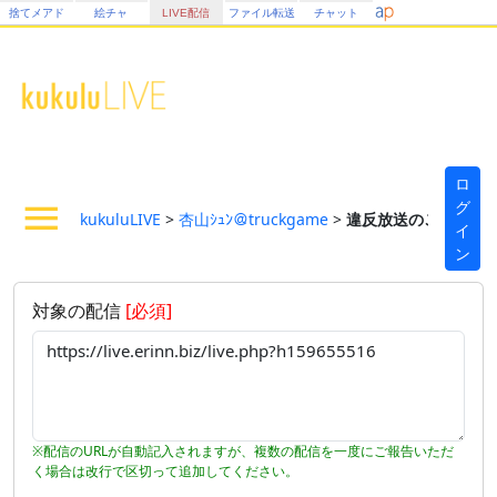
捨てメアド
絵チャ
LIVE配信
ファイル転送
チャット
ロ
グ
kukuluLIVE
>
杏山ｼｭﾝ＠truckgame
>
違反放送のご報告フ
イ
ン
対象の配信
[必須]
※配信のURLが自動記入されますが、複数の配信を一度にご報告いただ
く場合は改行で区切って追加してください。