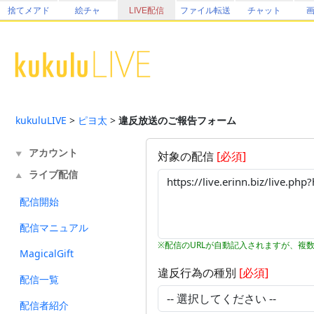
捨てメアド
絵チャ
LIVE配信
ファイル転送
チャット
kukuluLIVE
>
ピヨ太
>
違反放送のご報告フォーム
アカウント
対象の配信
[必須]
▼
ライブ配信
▲
配信開始
配信マニュアル
※配信のURLが自動記入されますが、複
MagicalGift
違反行為の種別
[必須]
配信一覧
配信者紹介