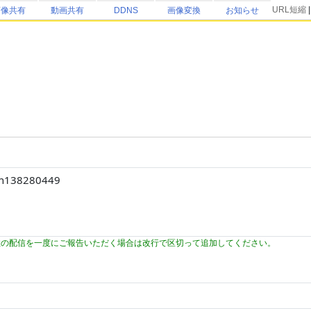
URL短縮
画像共有
動画共有
DDNS
画像変換
お知らせ
数の配信を一度にご報告いただく場合は改行で区切って追加してください。