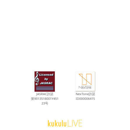
JASRAC許諾
NexTone許諾
第9013518001Y451
ID000006415
23号