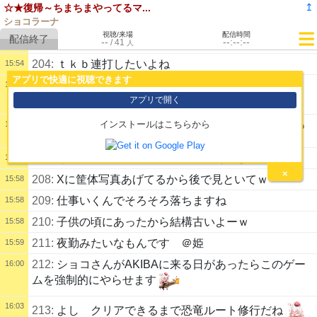
モードに入ったぜ……
↥
☆★復帰～ちまちまやってるマ...
202:
漕ぐゲームよｗ
ショコラーナ
15:50
視聴/来場
配信時間
--
203:
カヌーみたいに川を漕いで進む昔のゲームよｗ
--:--:--
/
41
15:51
人
204:
ｔｋｂ連打したいよね
15:54
アプリで快適に視聴できます
15:55
205:
RAPIDRIVERっていうゲーム
OPEN
アプリで開く
Rapid River - Namco Gorgon/System 22.5 - A..
インストールはこちらから
206:
動画のケース２が恐竜ルートなんだけど大変だっ
15:56
たｗ
207:
ちゃんとアーケードでガチで漕ぐのよｗ
15:57
×
208:
Xに筐体写真あげてるから後で見といてｗ
15:58
209:
仕事いくんでそろそろ落ちますね
15:58
210:
子供の頃にあったから結構古いよーｗ
15:58
211:
夜勤みたいなもんです ＠姫
15:59
212:
ショコさんがAKIBAに来る日があったらこのゲー
16:00
ムを強制的にやらせます
16:03
213:
よし クリアできるまで恐竜ルート修行だね