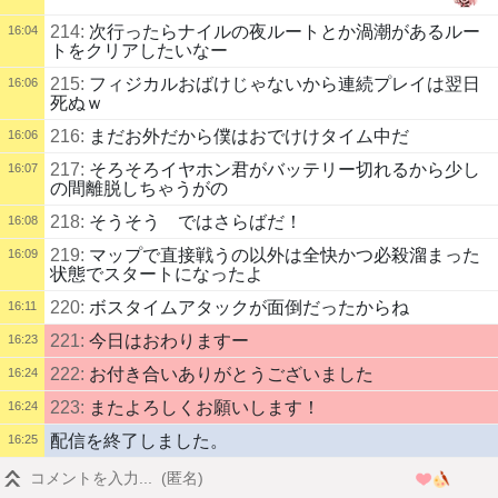
214:
次行ったらナイルの夜ルートとか渦潮があるルー
16:04
トをクリアしたいなー
215:
フィジカルおばけじゃないから連続プレイは翌日
16:06
死ぬｗ
216:
まだお外だから僕はおでけけタイム中だ
16:06
217:
そろそろイヤホン君がバッテリー切れるから少し
16:07
の間離脱しちゃうがの
218:
そうそう ではさらばだ！
16:08
219:
マップで直接戦うの以外は全快かつ必殺溜まった
16:09
状態でスタートになったよ
220:
ボスタイムアタックが面倒だったからね
16:11
221:
今日はおわりますー
16:23
222:
お付き合いありがとうございました
16:24
223:
またよろしくお願いします！
16:24
配信を終了しました。
16:25