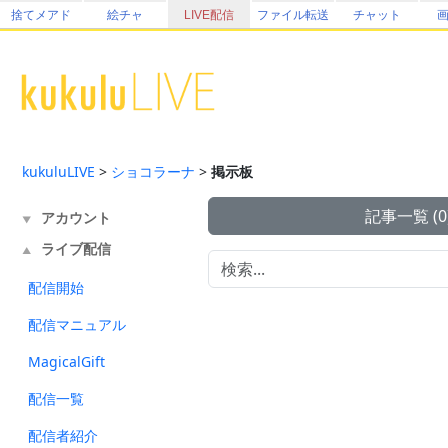
捨てメアド
絵チャ
LIVE配信
ファイル転送
チャット
kukuluLIVE
>
ショコラーナ
>
掲示板
記事一覧 (0
アカウント
▼
ライブ配信
▲
配信開始
配信マニュアル
MagicalGift
配信一覧
配信者紹介