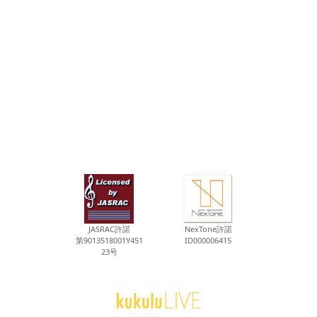
JASRAC許諾
NexTone許諾
第9013518001Y451
ID000006415
23号