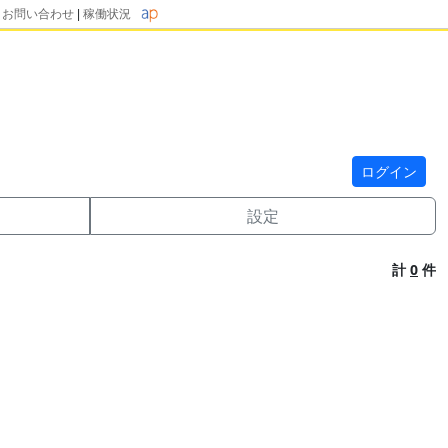
|
お問い合わせ
|
稼働状況
ログイン
設定
計
0
件