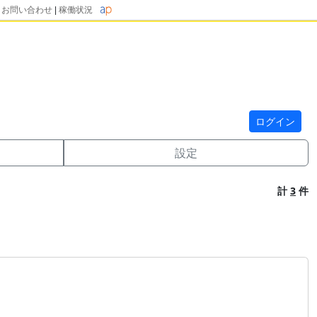
|
お問い合わせ
|
稼働状況
ログイン
設定
計
3
件