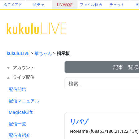
捨てメアド
絵チャ
LIVE配信
ファイル転送
チャット
kukuluLIVE
>
華ちゃん
>
掲示板
記事一覧 (3
アカウント
▼
ライブ配信
▲
配信開始
配信マニュアル
MagicalGift
リバゾ
配信一覧
NoName (f08a53/180.21.122.13X)
配信者紹介