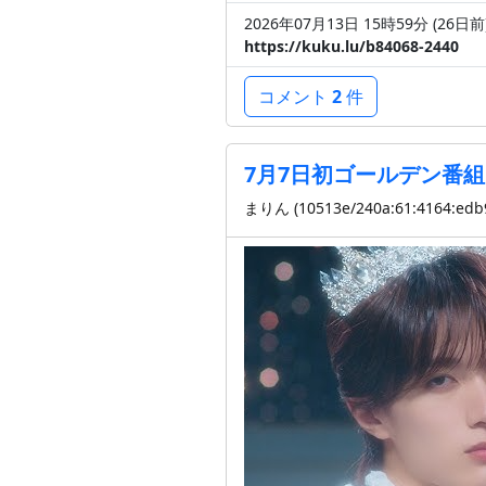
2026年07月13日 15時59分 (26
日
前
https://kuku.lu/b84068-2440
コメント
2
件
7月7日初ゴールデン番
まりん (10513e/240a:61:4164:edb9