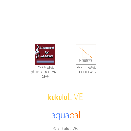
JASRAC許諾
NexTone許諾
第9013518001Y451
ID000006415
23号
© kukuluLIVE.