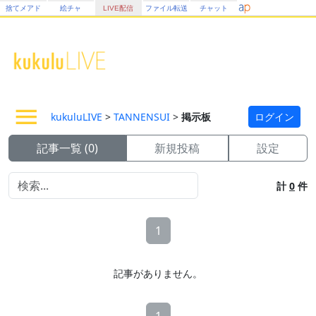
捨てメアド
絵チャ
LIVE配信
ファイル転送
チャット
kukuluLIVE
>
TANNENSUI
>
掲示板
ログイン
記事一覧 (0)
新規投稿
設定
計
0
件
1
記事がありません。