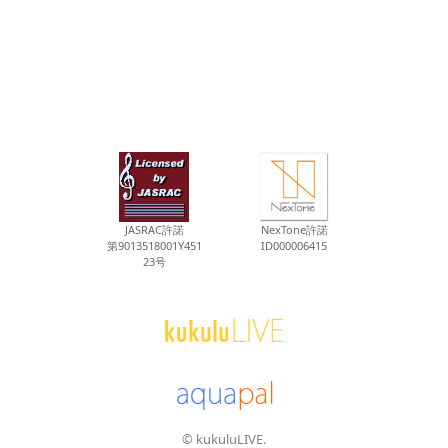
JASRAC許諾
NexTone許諾
第9013518001Y451
ID000006415
23号
© kukuluLIVE.