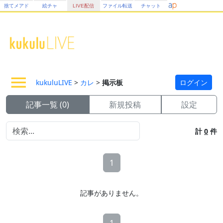
捨てメアド
絵チャ
LIVE配信
ファイル転送
チャット
kukuluLIVE
>
カレ
>
掲示板
ログイン
記事一覧 (0)
新規投稿
設定
計
0
件
1
記事がありません。