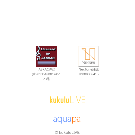
JASRAC許諾
NexTone許諾
第9013518001Y451
ID000006415
23号
© kukuluLIVE.