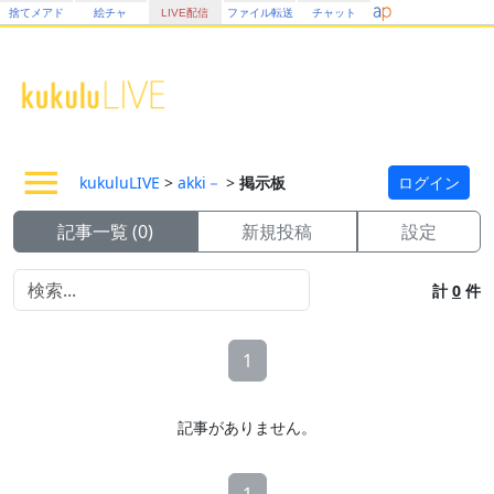
捨てメアド
絵チャ
LIVE配信
ファイル転送
チャット
kukuluLIVE
>
akki－
>
掲示板
ログイン
記事一覧 (0)
新規投稿
設定
計
0
件
1
記事がありません。