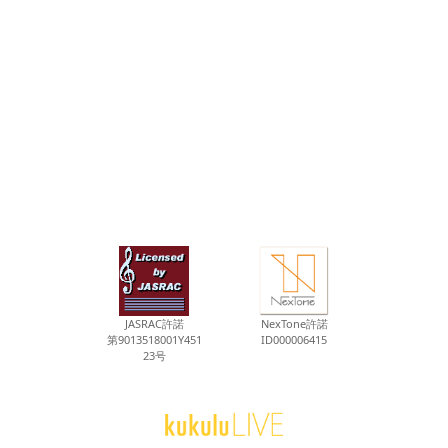
JASRAC許諾
NexTone許諾
第9013518001Y451
ID000006415
23号