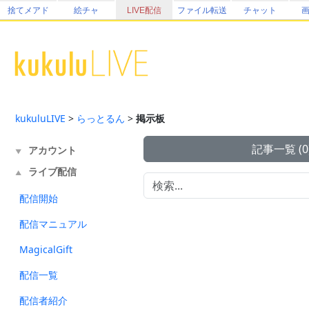
捨てメアド
絵チャ
LIVE配信
ファイル転送
チャット
kukuluLIVE
>
らっとるん
>
掲示板
記事一覧 (0
アカウント
▼
ライブ配信
▲
配信開始
配信マニュアル
MagicalGift
配信一覧
配信者紹介