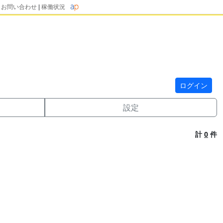
|
お問い合わせ
|
稼働状況
ログイン
設定
計
0
件