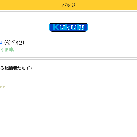
バッジ
u
(その他)
うま味。
る配信者たち
(2)
me