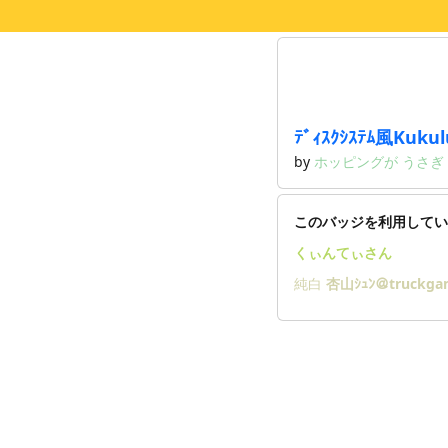
ﾃﾞｨｽｸｼｽﾃﾑ風Kukul
by
ホッピングが
うさぎ
このバッジを利用してい
くぃんてぃさん
純白
杏山ｼｭﾝ＠truckga