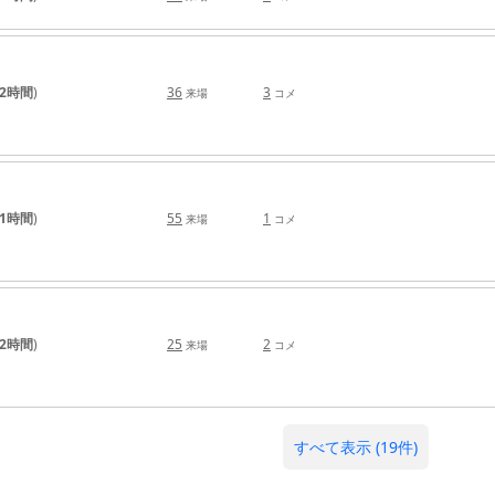
2時間
)
36
3
来場
コメ
1時間
)
55
1
来場
コメ
2時間
)
25
2
来場
コメ
すべて表示 (19件)