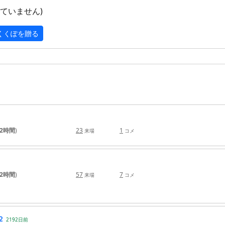
ていません)
 くくぽを贈る
2時間
)
23
1
来場
コメ
2時間
)
57
7
来場
コメ
２
2192
日
前