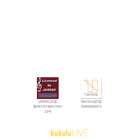
JASRAC許諾
NexTone許諾
第9013518001Y451
ID000006415
23号