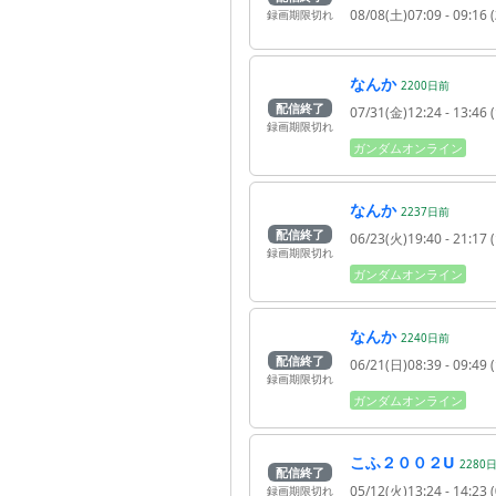
08/08(土)07:09
- 09:16
(
録画期限切れ
なんか
2200
日
前
配信終了
07/31(金)12:24
- 13:46
(
録画期限切れ
ガンダムオンライン
なんか
2237
日
前
配信終了
06/23(火)19:40
- 21:17
(
録画期限切れ
ガンダムオンライン
なんか
2240
日
前
配信終了
06/21(日)08:39
- 09:49
(
録画期限切れ
ガンダムオンライン
こふ２００２U
2280
配信終了
05/12(火)13:24
- 14:23
(
録画期限切れ