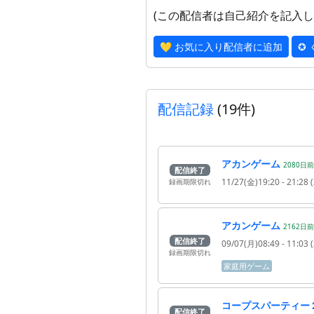
(この配信者は自己紹介を記入し
💛 お気に入り配信者に追加
✪
配信記録
(19件)
アカンゲーム
2080
日
前
配信終了
11/27(金)19:20
- 21:28
(
録画期限切れ
アカンゲーム
2162
日
前
配信終了
09/07(月)08:49
- 11:03
(
録画期限切れ
家庭用ゲーム
コープスパーティー
配信終了