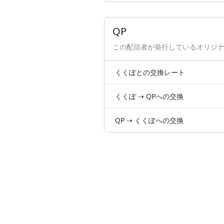
QP
この配信者が発行しているオリジ
くくぽとの交換レート
くくぽ ⇢ QPへの交換
QP ⇢ くくぽへの交換