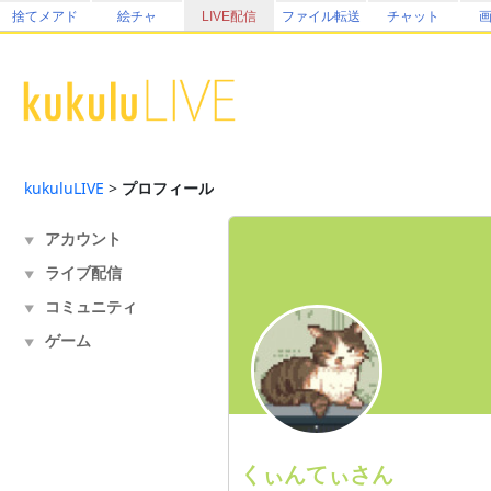
捨てメアド
絵チャ
LIVE配信
ファイル転送
チャット
kukuluLIVE
>
プロフィール
アカウント
▼
ライブ配信
▼
コミュニティ
▼
ゲーム
▼
くぃんてぃさん