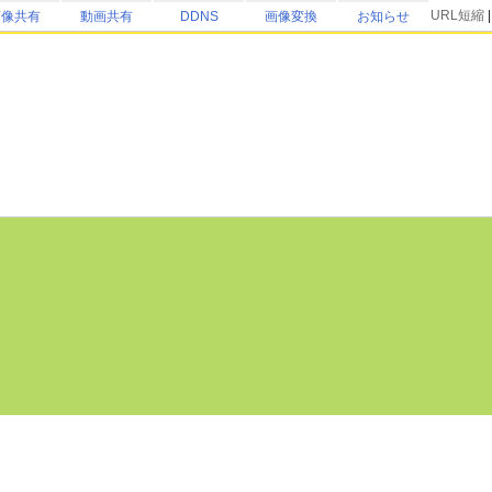
URL短縮
画像共有
動画共有
DDNS
画像変換
お知らせ