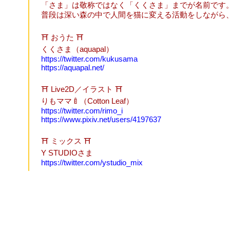
「さま」は敬称ではなく「くくさま」までが名前です
普段は深い森の中で人間を猫に変える活動をしながら
⛩ おうた ⛩
くくさま（aquapal）
https://twitter.com/kukusama
https://aquapal.net/
⛩ Live2D／イラスト ⛩
りもママ🍼（Cotton Leaf）
https://twitter.com/rimo_i
https://www.pixiv.net/users/4197637
⛩ ミックス ⛩
Y STUDIOさま
https://twitter.com/ystudio_mix