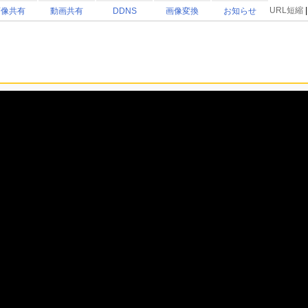
URL短縮
画像共有
動画共有
画像変換
お知らせ
DDNS