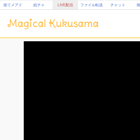
捨てメアド
絵チャ
LIVE配信
ファイル転送
チャット