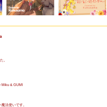
a
した。
e Miku & GUMI
習い魔法使いです。