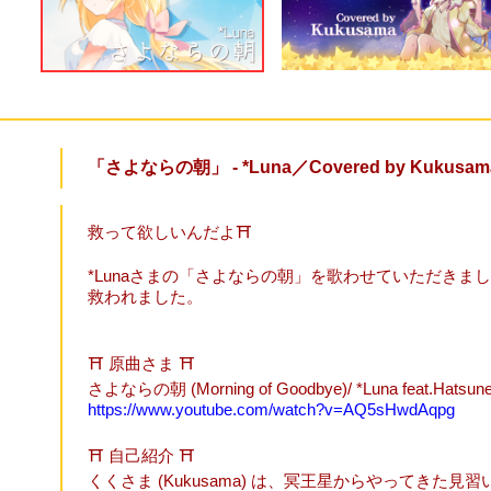
「さよならの朝」 - *Luna／Covered by Kukusam
救って欲しいんだよ⛩
*Lunaさまの「さよならの朝」を歌わせていただきま
救われました。
⛩ 原曲さま ⛩
さよならの朝 (Morning of Goodbye)/ *Luna feat.Hatsun
https://www.youtube.com/watch?v=AQ5sHwdAqpg
⛩ 自己紹介 ⛩
くくさま (Kukusama) は、冥王星からやってきた見