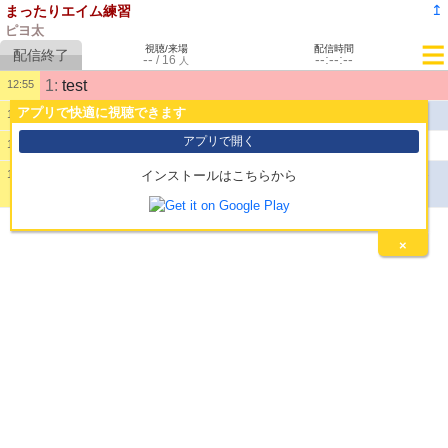
↥
まったりエイム練習
ピヨ太
視聴/来場
配信時間
--
--:--:--
/
16
人
1:
test
12:55
アプリで快適に視聴できます
公開配信を開始しました。
12:56
アプリで開く
2:
こんにちは〜
17:15
配信を終了しました。(プッシュ接続未確立で120分経
19:27
インストールはこちらから
過)
×