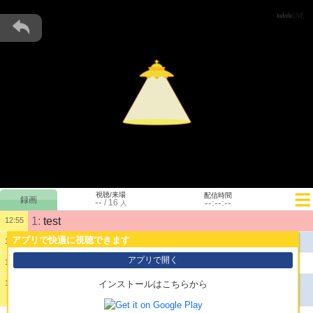
視聴/来場
配信時間
--
--:--:--
/
16
人
1:
test
12:55
アプリで快適に視聴できます
公開配信を開始しました。
12:56
アプリで開く
2:
こんにちは〜
17:15
配信を終了しました。(プッシュ接続未確立で120分経
19:27
インストールはこちらから
過)