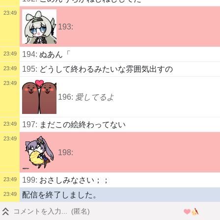
23:49
193:
194:
ぬあん「
23:49
195:
どうして終わるみたいな雰囲気出すの
23:49
23:49
196:
愛してるよ
197:
まだこの絵終わってない
23:49
23:49
198:
199:
おさしみなさい；；
23:49
配信を終了しました。
23:49