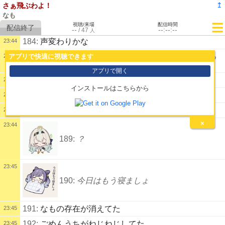
↥
さぁ飛ぶわよ！
182:
なもの好きなようにやっていいんだなも
23:42
なも
視聴/来場
配信時間
183:
好きだなも
23:43
--
--:--:--
/
47
人
184:
声変わりかな
23:44
185:
だからあんまり根本までちんぽ咥えちゃダメだっ
23:44
アプリで快適に視聴できます
てアレほど
アプリで開く
186:
えっ...
23:44
インストールはこちらから
187:
？
23:44
188:
あ、はい
23:44
×
23:44
189:
？
23:45
190:
今日はもう寝ましょ
191:
なもの存在が消えてた
23:45
192:
ごめんうちがねじねじしてた
23:45