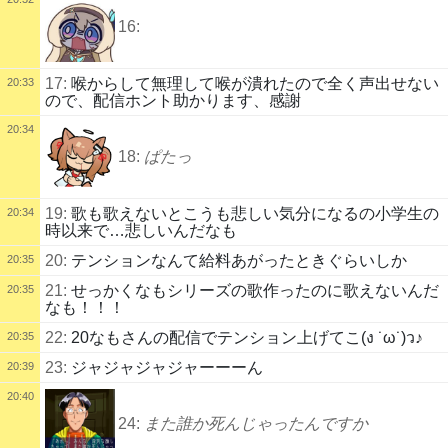
16:
17:
喉からして無理して喉が潰れたので全く声出せない
20:33
ので、配信ホント助かります、感謝
20:34
18:
ぱたっ
19:
歌も歌えないとこうも悲しい気分になるの小学生の
20:34
時以来で…悲しいんだなも
20:
テンションなんて給料あがったときぐらいしか
20:35
21:
せっかくなもシリーズの歌作ったのに歌えないんだ
20:35
なも！！！
22:
20なもさんの配信でテンション上げてこ(ง ˙ω˙)ว♪
20:35
23:
ジャジャジャジャーーーん
20:39
20:40
24:
また誰か死んじゃったんですか