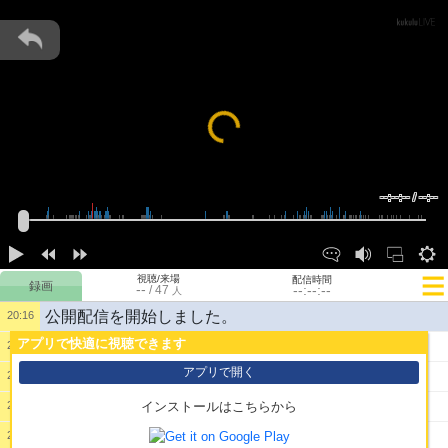
Loading...
--:--:-- / --:--
視聴/来場
配信時間
--
--:--:--
/
47
人
公開配信を開始しました。
20:16
アプリで快適に視聴できます
1:
こんー
20:18
アプリで開く
2:
また来たよー
20:18
3:
覚えてるー？
20:18
インストールはこちらから
4:
飛翔せよ！スターダストなも！！
20:19