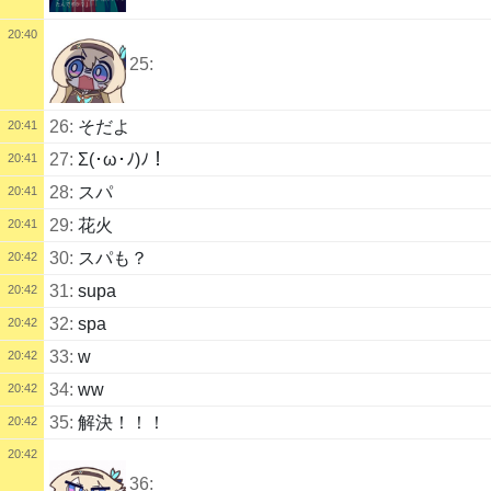
20:40
25:
26:
そだよ
20:41
27:
Σ(･ω･ﾉ)ﾉ！
20:41
28:
スパ
20:41
29:
花火
20:41
30:
スパも？
20:42
31:
supa
20:42
32:
spa
20:42
33:
w
20:42
34:
ww
20:42
35:
解決！！！
20:42
20:42
36: