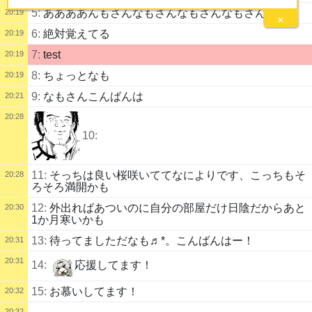
5:
ああああんもさんなもさんなもさんなもさん
20:19
×
6:
絶対覚えてる
20:19
7:
test
20:19
8:
ちょっとなも
20:19
9:
なもさんこんばんは
20:21
20:28
10:
11:
そっちは良い桜咲いててなによりです、こっちもそ
20:28
ろそろ満開かも
12:
外出ればあついのに自分の部屋だけ日陰だからあと
20:30
1か月寒いかも
13:
待ってましただなも♬*。こんばんはー！
20:31
20:31
14:
応援してます！
15:
お慕いしてます！
20:32
20:32