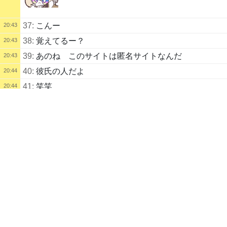
37:
こんー
20:43
38:
覚えてるー？
20:43
39:
あのね このサイトは匿名サイトなんだ
20:43
40:
彼氏の人だよ
20:44
41:
笑笑
20:44
配信タイトル
20:44
さぁ飛ぶわよ！ (ももも) | kukuluLIVE
42:
お絵かき
配信説明
コメント未記入
43:
作れないんだよね〜
20:44
配信者
土曜西“の”32b
うまさん
なも
44:
ううん、Googleとか色々あるよ
20:44
自己紹介
45:
まぁ、こんな感じでやる人は私だと思えば
20:45
普段はお絵描きをしてます
46:
安心して、ここの配信はアイコン表示されないから
20:45
特定されることはないよ
くくさまお世話になっております
配信記録
20:45
47: