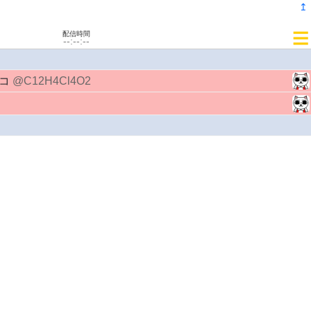
↥
配信時間
--:--:--
ンコ
@C12H4Cl4O2