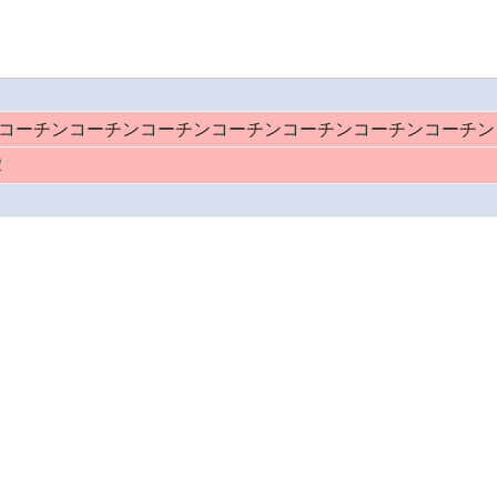
コーチンコーチンコーチンコーチンコーチンコーチンコーチ
2