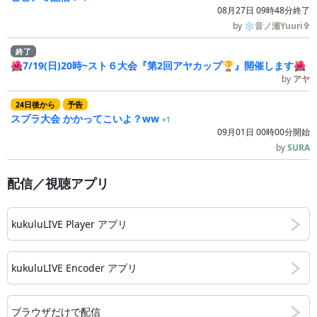
08月27日 09時48分終了
by
❄音ノ瀬Yuuri✞
終了
🌺7/19(日)20時~スト６大会『第2回アヤカップ🏆』開催します🌺
by
アヤ
24
日
後
から
予告
スプラ大会 かかってこいよ？ww
+1
09月01日 00時00分開始
by
SURA
配信／視聴アプリ
kukuluLIVE Player アプリ
kukuluLIVE Encoder アプリ
ブラウザだけで配信