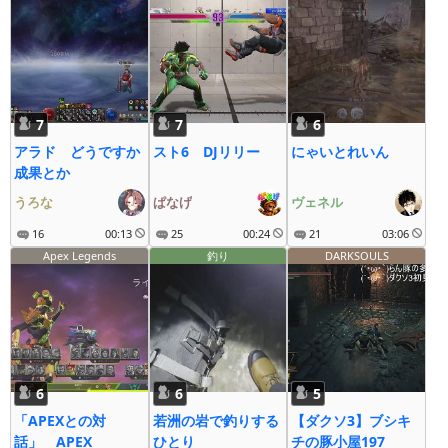
7
7
6
アラド どうですか
スト6 DJリリー
にゃいとれいん
成果とか
うろな
ぱなげ
ヴェネル
16
00:13
25
00:24
21
03:06
Apex Legends
釣り
DARKSOULS
6
6
5
「APEXとの対
若洲の岩で釣りする
【ダクソ3】ブシキ
話」 APEX
ひとり
チの豚小屋197