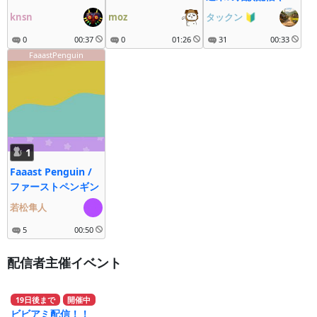
よ!😄
knsn
moz
タックン
🔰
0
00:37
0
01:26
31
00:33
FaaastPenguin
1
Faaast Penguin /
ファーストペンギン
若松隼人
5
00:50
配信者主催イベント
19
日
後
まで
開催中
ビビアミ配信！！