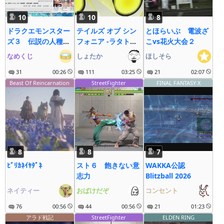
10
10
8
ドラクエモンスター
テイルズ オブ シン
とほらいぶ 電波ざ
ズ３ 伝説の人種差
フォニア -ラタトス
こvs花火大会２
別モンスター・ブラ
クの騎士-(PS3)
なめくじ
しょたか
ほしそら
ックマージは存在す
#10←おーちゃんの
るのか？
31
00:26
お絵かきロジック
111
03:25
21
02:07
(PS) #13
Beast Of Reincarnation
StreetFighter
FINAL FANTASY X
8
8
7
ﾋﾞﾘｶﾈｲﾔﾀﾞﾈ
スト６ 飽きない意
WAKKA公認
志力
Blitzball 2026
ネイティー
おばけだぞ
コンセント
76
00:56
44
00:56
21
01:23
アラド戦記
StreetFighter
ELDEN RING