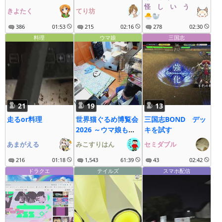
怪゚し゚い゚う゚な゚ぎ゚
きよたく
てり坊
🐣🦭
386
01:53
215
02:16
278
02:30
料理
ウマ娘
三国志
21
19
13
走るor料理
世界猫ぐるめ博覧会
三国志BOND デッ
2026 ～ウマ娘も大
キを試す
疾走にゃ～
あまがえる
みこすりはん
セミダブル
216
01:18
1,543
61:39
43
02:42
ドラクエ
テイルズ
スマホ配信