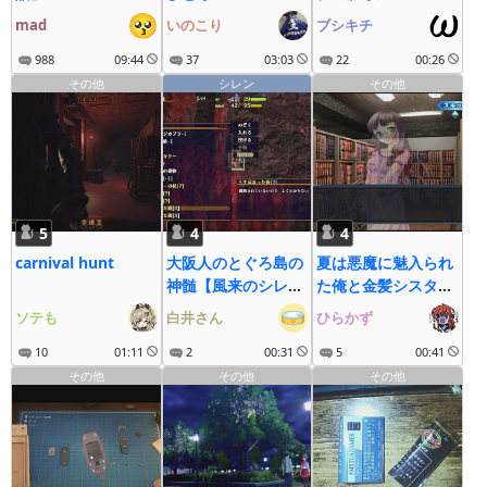
mad
いのこり
ブシキチ
988
09:44
37
03:03
22
00:26
その他
シレン
その他
5
4
4
carnival hunt
大阪人のとぐろ島の
夏は悪魔に魅入られ
神髄【風来のシレン
た俺と金髪シスター
６】
の最終恋愛
ソテも
白井さん
ひらかず
10
01:11
2
00:31
5
00:41
その他
その他
その他