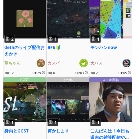
2
1
1
dethのライブ配信お
BF6🔰
モンハンnow
えかき
華ちゃん
カスパ
犬バス
12
01:29
0
00:03
2
01:05
GGST
その他
スマホ配信
1
1
1
身内とGGST
何かします
こんばんは！今日も
週末の雑談配信やる