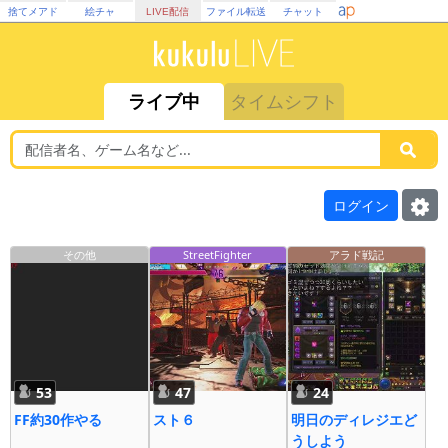
捨てメアド
絵チャ
LIVE配信
ファイル転送
チャット
ライブ中
タイムシフト
ログイン
その他
StreetFighter
アラド戦記
53
47
24
FF約30作やる
スト６
明日のディレジエど
うしよう