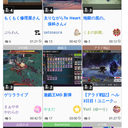
4
4
3
もくもく修理屋さん
太りながらTo Heart
地獄の底の。
保科さん√
ぷらわん
satosaura
くまの妖精。
6
01:21
13
00:42
3
00:12
その他
遊戯王
アラド戦記
3
2
2
ゲリラライブ
遊戯王MD 新弾
【アラド戦記】ヘル
3日目！ユニーク誓
まぁや＠
約キャラを増やした
やまだ
Yuri（ゆーり）
やわらか
い！ YouTube同時
5
00:42
17
03:00
配信中！
0
01:27
お絵かき
Battlefield
その他