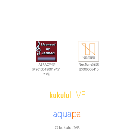
JASRAC許諾
NexTone許諾
第9013518001Y451
ID000006415
23号
© kukuluLIVE.