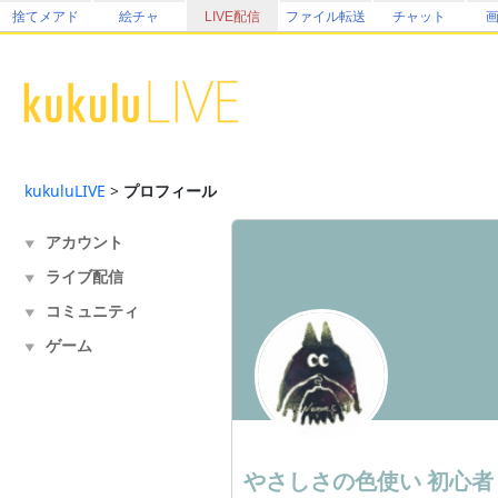
捨てメアド
絵チャ
LIVE配信
ファイル転送
チャット
kukuluLIVE
>
プロフィール
アカウント
▼
ライブ配信
▼
コミュニティ
▼
ゲーム
▼
やさしさの色使い
初心