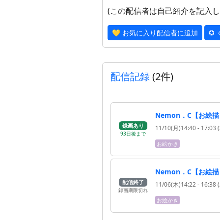
(この配信者は自己紹介を記入し
💛 お気に入り配信者に追加
✪
配信記録
(2件)
Nemon．C【お絵
録画あり
11/10(月)14:40
- 17:03
(
93
日
後
まで
お絵かき
Nemon．C【お絵
配信終了
11/06(木)14:22
- 16:38
(
録画期限切れ
お絵かき