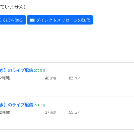
ていません)
 くくぽを贈る
✉ ダイレクトメッセージの送信
描き】のライブ配信
270
日
前
2時間
)
40
83
来場
コメ
描き】のライブ配信
274
日
前
2時間
)
37
55
来場
コメ