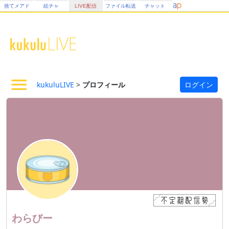
捨てメアド
絵チャ
LIVE配信
ファイル転送
チャット
kukuluLIVE
>
プロフィール
ログイン
わらびー