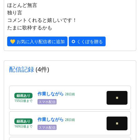
ほとんど無言
独り言
コメントくれると嬉しいです！
たまに歌枠するかも
💛 お気に入り配信者に追加
✪ くくぽを贈る
配信記録
(4件)
作業しながら
28
日
前
録画あり
155
日
後
まで
スマホ配信
作業しながら
28
日
前
録画あり
169
日
後
まで
スマホ配信