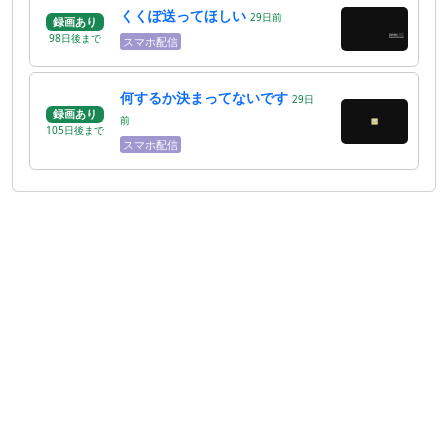
くくぽ送ってほしい
29
日
前
録画あり
98
日
後
まで
スマホ配信
何するか決まってないです
29
日
録画あり
前
105
日
後
まで
スマホ配信