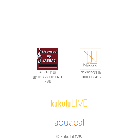
JASRAC許諾
NexTone許諾
第9013518001Y451
ID000006415
23号
© kukuluLIVE.