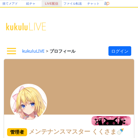
捨てメアド
絵チャ
LIVE配信
ファイル転送
チャット
kukuluLIVE
>
プロフィール
ログイン
メンテナンスマスター
くくさま🍼
管理者