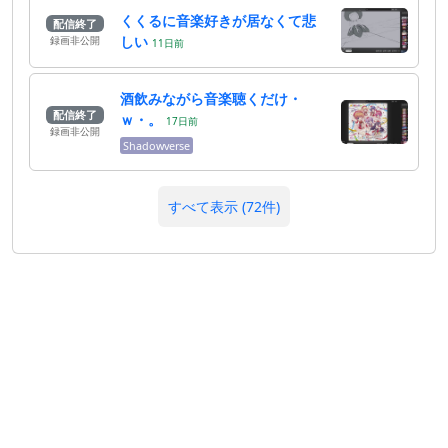
くくるに音楽好きが居なくて悲
配信終了
しい
録画非公開
11
日
前
酒飲みながら音楽聴くだけ・
配信終了
ｗ・。
17
日
前
録画非公開
Shadowverse
すべて表示 (72件)