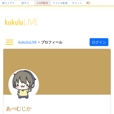
捨てメアド
絵チャ
LIVE配信
ファイル転送
チャット
kukuluLIVE
>
プロフィール
ログイン
あべむじか