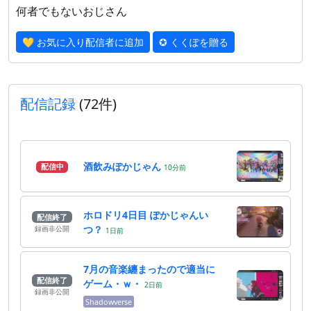
何者でもないおじさん
💛 お気に入り配信者に追加
✪ くくぽを贈る
配信記録
(72件)
酒飲みぽかじゃん
配信中
10
分
前
ホロドリ4日目 ぽかじゃんい
配信終了
つ？
録画非公開
1
日
前
7月の音楽纏まったので適当に
配信終了
ゲーム・ｗ・
2
日
前
録画非公開
Shadowverse