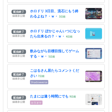
ホロドリ 3日目、流石にもう終
配信終了
わるよね？・ｗ・
録画非公開
3
日
前
ホロドリ ぽかじゃんいつになっ
配信終了
たら出来るの？・ｗ・
録画非公開
4
日
前
飲みながら目標目指してゲーム
配信終了
する・ｗ・
録画非公開
5
日
前
こはるさん居たらコメントくだ
配信終了
さい
7
日
前
録画非公開
Shadowverse
たまには違う時間にでも
9
日
前
配信終了
録画非公開
カラオケ