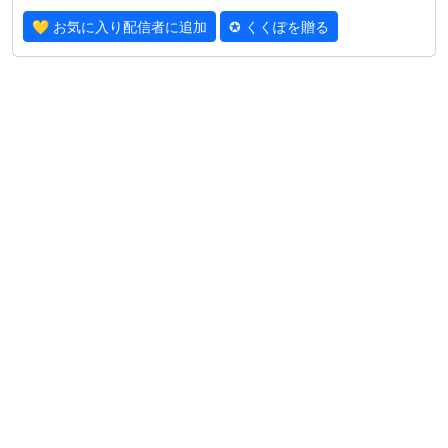
💛 お気に入り配信者に追加
✪ くくぽを贈る