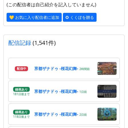
(この配信者は自己紹介を記入していません)
💛 お気に入り配信者に追加
✪ くくぽを贈る
配信記録
(1,541件)
亰都ザナドゥ -桜花幻舞-
配信中
2
時間
前
録画あり
亰都ザナドゥ -桜花幻舞-
1
日
前
181
日
後
まで
録画あり
亰都ザナドゥ -桜花幻舞-
2
日
前
118
日
後
まで