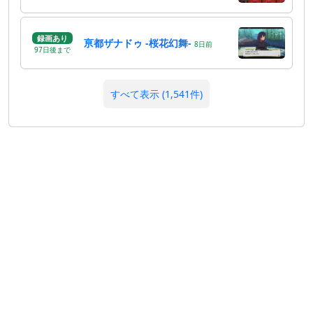
録画あり
亰都ザナドゥ -桜花幻舞-
8
日
前
97
日
後
まで
すべて表示 (1,541件)