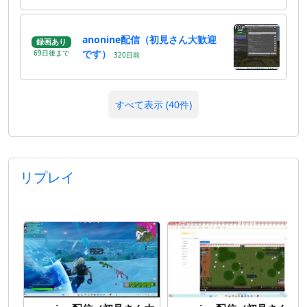
anonine配信（初見さん大歓迎
録画あり
です）
69
日
後
まで
320
日
前
すべて表示 (40件)
リプレイ