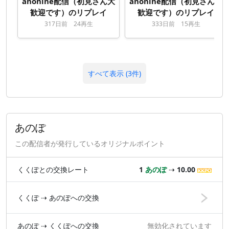
anonine配信（初見さん大
anonine配信（初見さん大
歓迎です）のリプレイ
歓迎です）のリプレイ
317
日
前
24再生
333
日
前
15再生
すべて表示 (3件)
あのぽ
この配信者が発行しているオリジナルポイント
くくぽとの交換レート
1
あのぽ
⇢
10.00
くくぽ ⇢ あのぽへの交換
あのぽ ⇢ くくぽへの交換
無効化されています