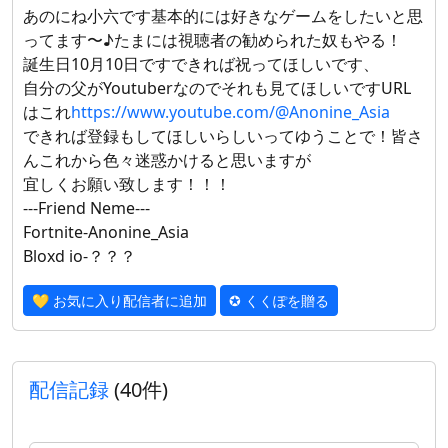
あのにね小六です基本的には好きなゲームをしたいと思
ってます〜♪たまには視聴者の勧められた奴もやる！
誕生日10月10日ですできれば祝ってほしいです、
自分の父がYoutuberなのでそれも見てほしいですURL
はこれ
https://www.youtube.com/@Anonine_Asia
できれば登録もしてほしいらしいってゆうことで！皆さ
んこれから色々迷惑かけると思いますが
宜しくお願い致します！！！
---Friend Neme---
Fortnite-Anonine_Asia
Bloxd io-？？？
💛 お気に入り配信者に追加
✪ くくぽを贈る
配信記録
(40件)