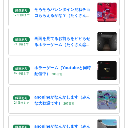
そろそろバレンタインだねチョ
録画あり
コもらえるかな？（たくさんこ
175
日
後
まで
い）
179
日
前
画面を見てるお前らをビビらせ
録画あり
るホラーゲーム（たくさん恋）
71
日
後
まで
201
日
前
ホラーゲーム（Youtubeと同時
録画あり
配信中）
82
日
後
まで
206
日
前
anonineがなんかします（みん
録画あり
な大歓迎です）
24
日
後
まで
267
日
前
anonineがなんかします（みん
録画あり