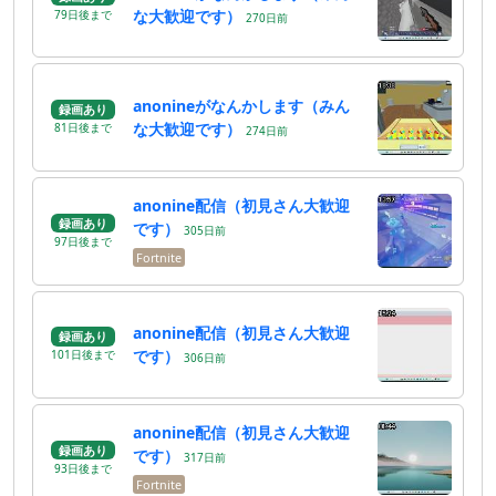
な大歓迎です）
79
日
後
まで
270
日
前
anonineがなんかします（みん
録画あり
な大歓迎です）
81
日
後
まで
274
日
前
anonine配信（初見さん大歓迎
録画あり
です）
305
日
前
97
日
後
まで
Fortnite
anonine配信（初見さん大歓迎
録画あり
です）
101
日
後
まで
306
日
前
anonine配信（初見さん大歓迎
録画あり
です）
317
日
前
93
日
後
まで
Fortnite