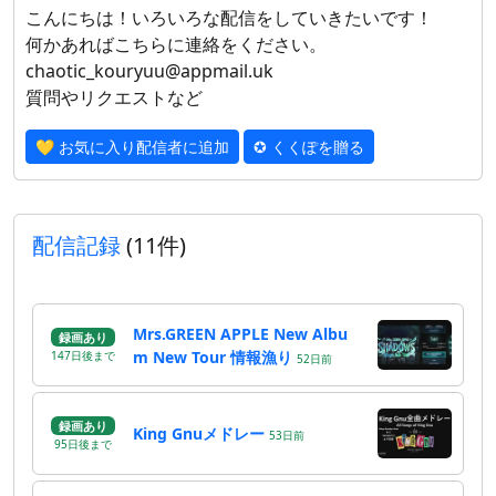
こんにちは！いろいろな配信をしていきたいです！
何かあればこちらに連絡をください。
chaotic_kouryuu@appmail.uk
質問やリクエストなど
💛 お気に入り配信者に追加
✪ くくぽを贈る
配信記録
(11件)
Mrs.GREEN APPLE New Albu
録画あり
m New Tour 情報漁り
147
日
後
まで
52
日
前
録画あり
King Gnuメドレー
53
日
前
95
日
後
まで