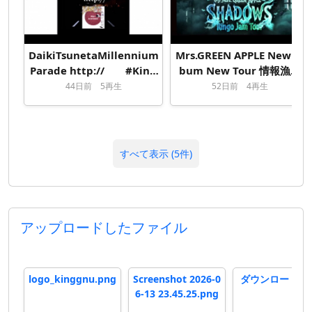
DaikiTsunetaMillennium
Mrs.GREEN APPLE New Al
Parade http:// #King
bum New Tour 情報漁り
Gnu
のリプレイ
44
日
前
5再生
52
日
前
4再生
すべて表示 (5件)
アップロードしたファイル
logo_kinggnu.png
Screenshot 2026-0
ダウンロード.jp
6-13 23.45.25.png