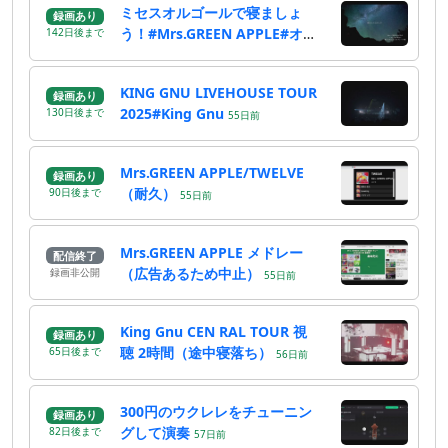
ミセスオルゴールで寝ましょ
録画あり
う！#Mrs.GREEN APPLE#オル
142
日
後
まで
ゴール
55
日
前
KING GNU LIVEHOUSE TOUR
録画あり
2025#King Gnu
130
日
後
まで
55
日
前
Mrs.GREEN APPLE/TWELVE
録画あり
（耐久）
90
日
後
まで
55
日
前
Mrs.GREEN APPLE メドレー
配信終了
（広告あるため中止）
録画非公開
55
日
前
King Gnu CEN RAL TOUR 視
録画あり
聴 2時間（途中寝落ち）
65
日
後
まで
56
日
前
300円のウクレレをチューニン
録画あり
グして演奏
82
日
後
まで
57
日
前