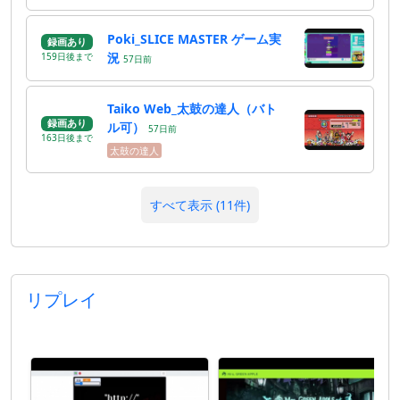
Poki_SLICE MASTER ゲーム実
録画あり
況
159
日
後
まで
57
日
前
Taiko Web_太鼓の達人（バト
録画あり
ル可）
57
日
前
163
日
後
まで
太鼓の達人
すべて表示 (11件)
リプレイ