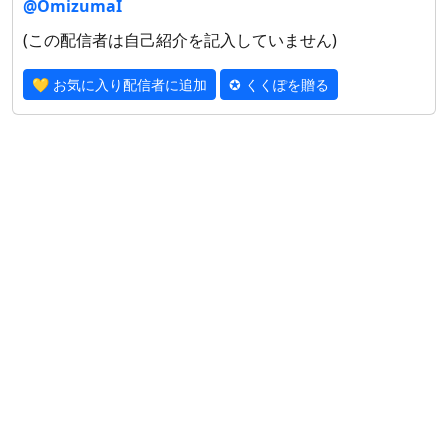
@OmizumaI
(この配信者は自己紹介を記入していません)
💛 お気に入り配信者に追加
✪ くくぽを贈る