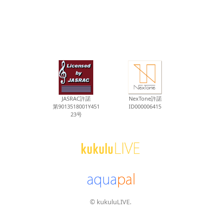
JASRAC許諾
NexTone許諾
第9013518001Y451
ID000006415
23号
© kukuluLIVE.