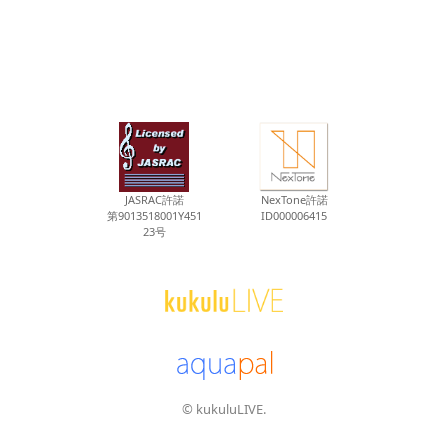
JASRAC許諾
NexTone許諾
第9013518001Y451
ID000006415
23号
© kukuluLIVE.