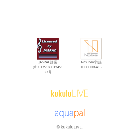
JASRAC許諾
NexTone許諾
第9013518001Y451
ID000006415
23号
© kukuluLIVE.