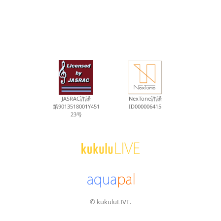
JASRAC許諾
NexTone許諾
第9013518001Y451
ID000006415
23号
© kukuluLIVE.