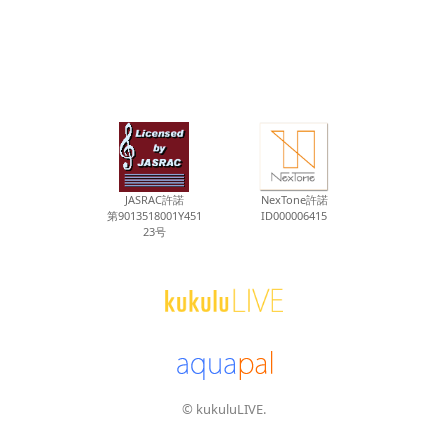
JASRAC許諾
NexTone許諾
第9013518001Y451
ID000006415
23号
© kukuluLIVE.