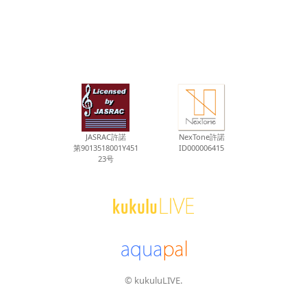
JASRAC許諾
NexTone許諾
第9013518001Y451
ID000006415
23号
© kukuluLIVE.