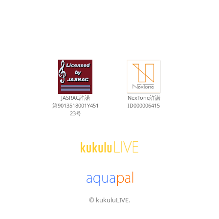
JASRAC許諾
NexTone許諾
第9013518001Y451
ID000006415
23号
© kukuluLIVE.