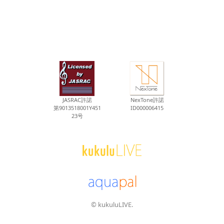
JASRAC許諾
NexTone許諾
第9013518001Y451
ID000006415
23号
© kukuluLIVE.