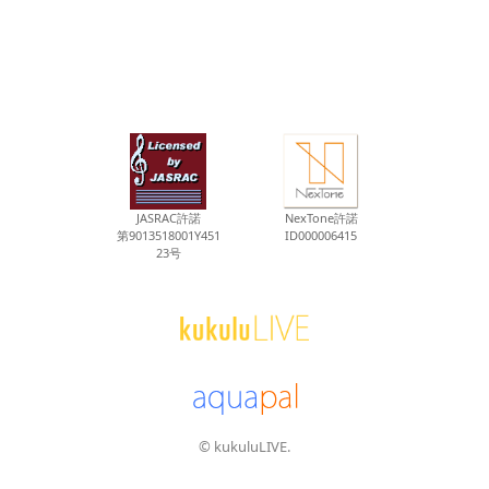
JASRAC許諾
NexTone許諾
第9013518001Y451
ID000006415
23号
© kukuluLIVE.