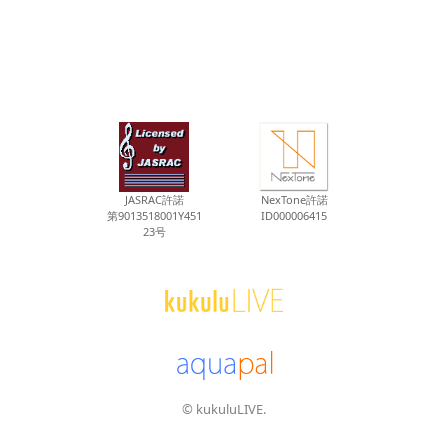
JASRAC許諾
NexTone許諾
第9013518001Y451
ID000006415
23号
© kukuluLIVE.